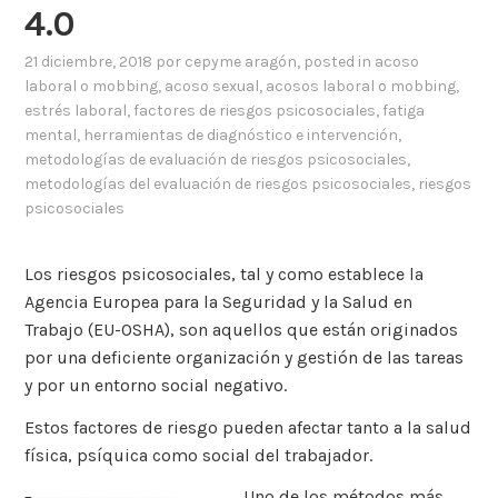
4.0
21 diciembre, 2018
por
cepyme aragón
, posted in
acoso
laboral o mobbing
,
acoso sexual
,
acosos laboral o mobbing
,
estrés laboral
,
factores de riesgos psicosociales
,
fatiga
mental
,
herramientas de diagnóstico e intervención
,
metodologías de evaluación de riesgos psicosociales
,
metodologías del evaluación de riesgos psicosociales
,
riesgos
psicosociales
Los riesgos psicosociales, tal y como establece la
Agencia Europea para la Seguridad y la Salud en
Trabajo (EU-OSHA), son aquellos que están originados
por una deficiente organización y gestión de las tareas
y por un entorno social negativo.
Estos factores de riesgo pueden afectar tanto a la salud
física, psíquica como social del trabajador.
Uno de los métodos más