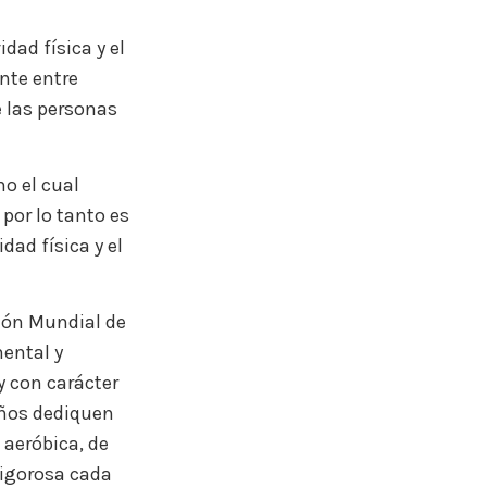
dad física y el
ente entre
e las personas
o el cual
por lo tanto es
dad física y el
ión Mundial de
mental y
y con carácter
años dediquen
aeróbica, de
vigorosa cada