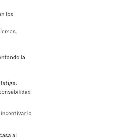
en los
blemas.
mentando la
fatiga.
sponsabilidad
incentivar la
casa al