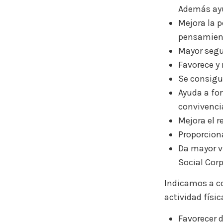
Además ayu
Mejora la 
pensamient
Mayor segu
Favorece y 
Se consigue
Ayuda a for
convivenci
Mejora el r
Proporciona
Da mayor v
Social Cor
Indicamos a co
actividad físic
Favorecer d