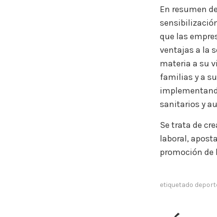
En resumen de
sensibilizació
que las empres
ventajas a la 
materia a su v
familias y a s
implementando
sanitarios y a
Se trata de cre
laboral, apost
promoción de l
etiquetado
deport