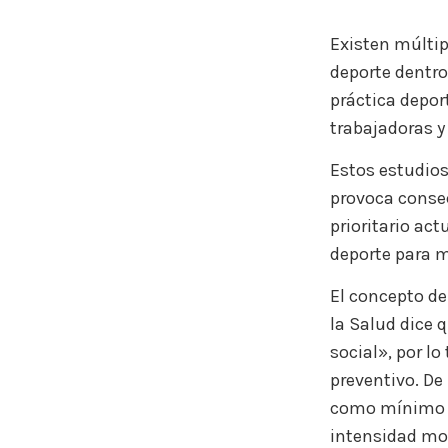
Existen múltip
deporte dentro 
práctica deport
trabajadoras y
Estos estudios
provoca consec
prioritario act
deporte para me
El concepto de
la Salud dice 
social», por l
preventivo. De
como mínimo 15
intensidad mod