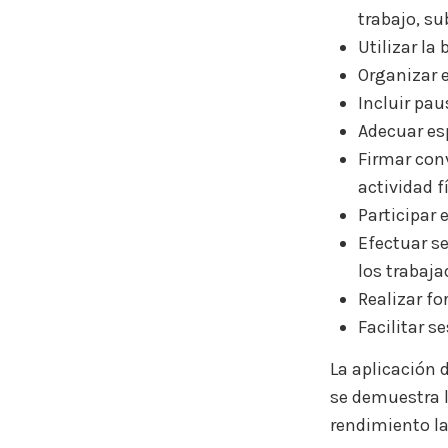
trabajo, su
Utilizar la
Organizar e
Incluir pau
Adecuar esp
Firmar con
actividad f
Participar 
Efectuar s
los trabaja
Realizar fo
Facilitar s
La aplicación 
se demuestra la
rendimiento la