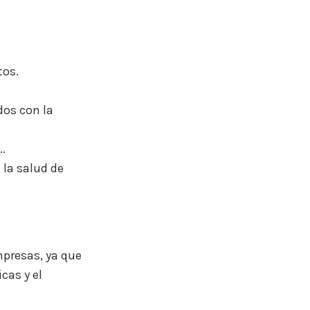
tos.
dos con la
..
la salud de
mpresas, ya que
cas y el