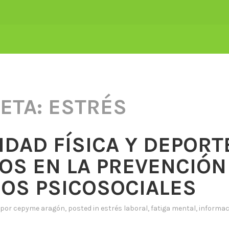
ETA:
ESTRÉS
IDAD FÍSICA Y DEPORT
OS EN LA PREVENCIÓN
GOS PSICOSOCIALES
por
cepyme aragón
, posted in
estrés laboral
,
fatiga mental
,
informac